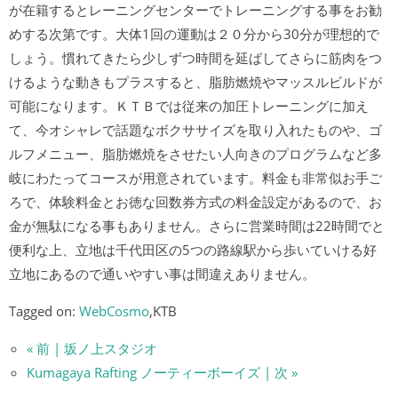
が在籍するとレーニングセンターでトレーニングする事をお勧
めする次第です。大体1回の運動は２０分から30分が理想的で
しょう。慣れてきたら少しずつ時間を延ばしてさらに筋肉をつ
けるような動きもプラスすると、脂肪燃焼やマッスルビルドが
可能になります。ＫＴＢでは従来の加圧トレーニングに加え
て、今オシャレで話題なボクササイズを取り入れたものや、ゴ
ルフメニュー、脂肪燃焼をさせたい人向きのプログラムなど多
岐にわたってコースが用意されています。料金も非常似お手ご
ろで、体験料金とお徳な回数券方式の料金設定があるので、お
金が無駄になる事もありません。さらに営業時間は22時間でと
便利な上、立地は千代田区の5つの路線駅から歩いていける好
立地にあるので通いやすい事は間違えありません。
Tagged on:
WebCosmo
,KTB
« 前 | 坂ノ上スタジオ
Kumagaya Rafting ノーティーボーイズ | 次 »