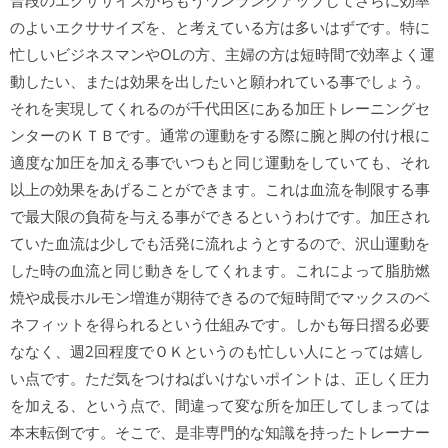
普段のエクササイズからもうワンランクアップしてさらに効率
のよいエクササイズを、と考えている方は多いはずです。特に
忙しいビジネスマンやOLの方、主婦の方は短時間で効率よく運
動したい、または効果を出したいと願われている事でしょう。
それを実現してくれるのが千代田区にある加圧トレーニングセ
ンターのＫＴＢです。通常の運動をする際に腕と脚の付け根に
適度な加圧を加える事でいつもと同じ運動をしていても、それ
以上の効果をあげることができます。これは血流を制限する事
で最大限の負荷を与える事ができるというわけです。加圧され
ていた血流は少しでも活発に流れようとするので、沢山運動を
した時の血流と同じ動きをしてくれます。これによって脂肪燃
焼や成長ホルモン増進が期待できるので短時間でマックスのベ
ネフィットを得られるという仕組みです。しかも毎日摺る必要
ななく、週2回程度でＯＫというのも忙しい人にとっては嬉し
い点です。ただ気をつけねばいけないポイントは、正しく圧力
を加える、という点で、間違って変な所を加圧してしまっては
本末転倒です。そこで、是非専門的な知識を持ったトレーナー