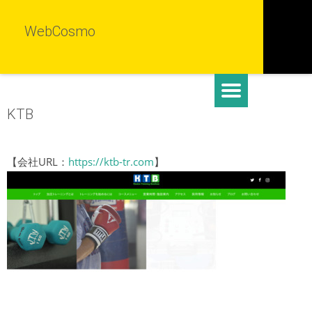
WebCosmo
KTB
【会社URL：
https://ktb-tr.com
】