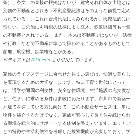
条）、条文上の直接の根拠はないが、建物それ自体が土地とは
別個の不動産とされる（不動産登記法はそのような前提で定め
られている）。これは台湾民法にもみられるが、比較法的には
珍しい。この他にも特別の法律により立木、鉄道財団等も一個
の不動産とされている。 また、本来は不動産ではないが、法律
や行政上などで不動産に準じて扱われることがあるものとして
船舶、航空機、鉱業権などがある。
※テキストは
Wikipedia
より引用しています。
家族のライフステージに合わせた住まい選びは、快適な暮らし
を実現するための大切な一歩です。特に子育て世代にとって
は、通学や通園の利便性、安全な住環境、生活施設の充実度な
ど、住まいに求める条件は多岐にわたります。市川市で新築一
戸建てを探している方に向けて、この不動産サービスは、単に
物件を紹介するだけでなく、家族が安心して長く住み続けられ
る環境を総合的にサポートする体制を整えています。エリアご
との特徴や生活利便性を考慮した検索機能が充実しており、学