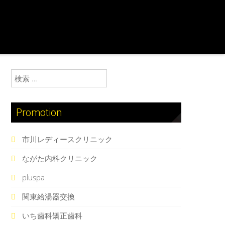
検索:
Promotion
市川レディースクリニック
ながた内科クリニック
pluspa
関東給湯器交換
いち歯科矯正歯科