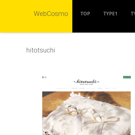
WebCosmo
TOP
TYPE1
T
hitotsuchi